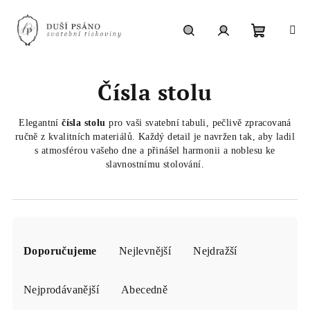
Přejít
na
obsah
Nákupní
Hledat
Přihlášení
Čísla stolu
košík
Elegantní
čísla stolu
pro vaši svatební tabuli, pečlivě zpracovaná
ručně z kvalitních materiálů. Každý detail je navržen tak, aby ladil
s atmosférou vašeho dne a přinášel harmonii a noblesu ke
slavnostnímu stolování.
Ř
a
Doporučujeme
Nejlevnější
Nejdražší
z
e
Nejprodávanější
Abecedně
n