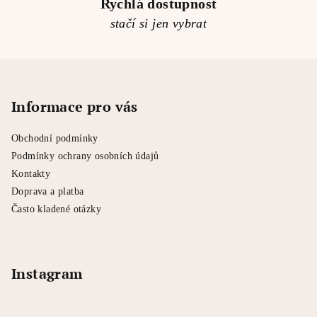
Rychlá dostupnost
stačí si jen vybrat
Z
á
p
Informace pro vás
a
Obchodní podmínky
t
Podmínky ochrany osobních údajů
í
Kontakty
Doprava a platba
Často kladené otázky
Instagram