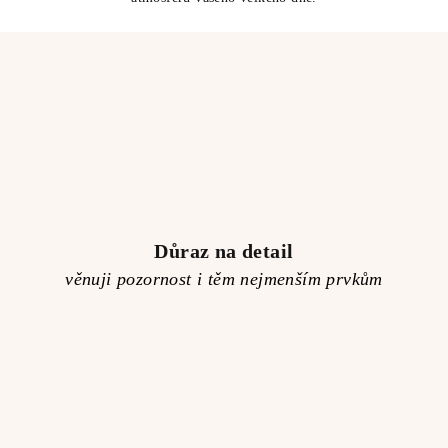
ý
p
i
s
u
Důraz na detail
věnuji pozornost i těm nejmenším prvkům