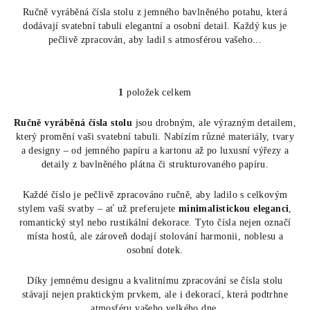
Ručně vyráběná čísla stolu z jemného bavlněného potahu, která
dodávají svatební tabuli elegantní a osobní detail. Každý kus je
pečlivě zpracován, aby ladil s atmosférou vašeho...
1
položek celkem
O
v
Ručně vyráběná čísla stolu
jsou drobným, ale výrazným detailem,
l
který promění vaši svatební tabuli. Nabízím různé materiály, tvary
á
a designy – od jemného papíru a kartonu až po luxusní výřezy a
d
detaily z bavlněného plátna či strukturovaného papíru.
a
c
Každé číslo je pečlivě zpracováno ručně, aby ladilo s celkovým
í
stylem vaší svatby – ať už preferujete
minimalistickou eleganci
,
romantický styl nebo rustikální dekorace. Tyto čísla nejen označí
p
místa hostů, ale zároveň dodají stolování harmonii, noblesu a
r
osobní dotek.
v
k
Díky jemnému designu a kvalitnímu zpracování se čísla stolu
y
stávají nejen praktickým prvkem, ale i dekorací, která podtrhne
v
atmosféru vašeho velkého dne.