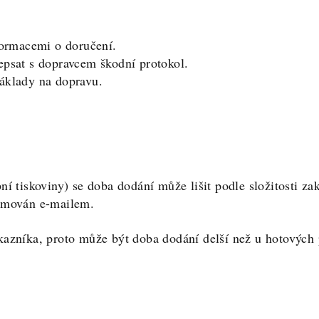
formacemi o doručení.
psat s dopravcem škodní protokol.
áklady na dopravu.
í tiskoviny) se doba dodání může lišit podle složitosti za
ormován e-mailem.
azníka, proto může být doba dodání delší než u hotových