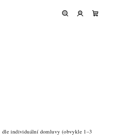
Hledat
Přihlášení
Nákupní
košík
: dle individuální domluvy (obvykle 1–3