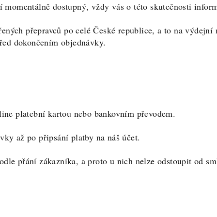
ení momentálně dostupný, vždy vás o této skutečnosti inf
ných přepravců po celé České republice, a to na výdejní 
 před dokončením objednávky.
nline platební kartou nebo bankovním převodem.
ky až po připsání platby na náš účet.
le přání zákazníka, a proto u nich nelze odstoupit od sml