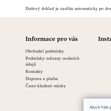
Daňový doklad je zasílán automaticky po dor
Z
á
Informace pro vás
Ins
p
a
Obchodní podmínky
t
Podmínky ochrany osobních
údajů
í
Kontakty
Doprava a platba
Často kladené otázky
Abych Vám po