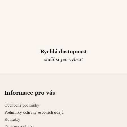
Rychlá dostupnost
stačí si jen vybrat
Z
á
p
Informace pro vás
a
Obchodní podmínky
t
Podmínky ochrany osobních údajů
í
Kontakty
Doprava a platba