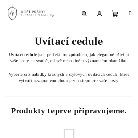
Přejít
na
obsah
Nákupní
Hledat
Přihlášení
Uvítací cedule
košík
Uvítací cedule
jsou perfektním způsobem, jak elegantně přivítat
vaše hosty na svatbě, oslavě nebo jiném významném okamžiku.
Vyberte si z nabídky krásných a stylových uvítacích cedulí, které
vytvoří nezapomenutelnou první stopu pro vaše hosty.
Produkty teprve připravujeme.