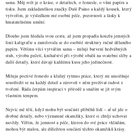
sama. Můj svět je o kráse, o detailech, o řemesle, o vůni papíru a
tisku. Jsem zakladatelkou značky Duší Psáno a každý kousek, který
vytvořím, je výsledkem mé osobní péče, pozornosti a lásky k
hmatatelnému umění
.
Dlouho jsem hledala svou cestu, až jsem propadla kouzlu jemných
linií kaligrafie a zamilovala se do osobité struktury ručně dělaného
papíru. Většinu věcí vytvářím sama – miluji barvení hedvábných
stuh, výrobu pečetí, knihařství při výrobě obalů na svatební sliby a
další detaily, které dávají každému kusu jeho jedinečnost.
Miluju poctivé řemeslo a klidný rytmus práce, který mi umožňuje
soustředit se na každý detail a zároveň v něm prožívat radost z
tvoření. Ráda čerpám inspiraci v přírodě a snažím se jít svým
vlastním tempem.
Nejvíc mě těší, když mohu být součástí příběhů lidí – ať už jde o
drobné detaily, nebo významné okamžiky, které si chtějí uchovat
navždy. Věřím, že jemnost a péče, kterou do své práce vkládám,
mohou být malou, ale důležitou součástí těchto okamžiků krásy.