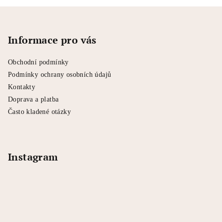
Z
á
p
Informace pro vás
a
Obchodní podmínky
t
Podmínky ochrany osobních údajů
í
Kontakty
Doprava a platba
Často kladené otázky
Instagram