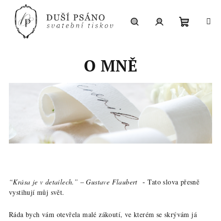
Přejít
na
obsah
Nákupní
Hledat
Přihlášení
O MNĚ
košík
“Krása je v detailech.”
Gustave Flaubert
Tato slova přesně
–
-
vystihují můj svět.
Ráda bych vám otevřela malé zákoutí, ve kterém se skrývám já